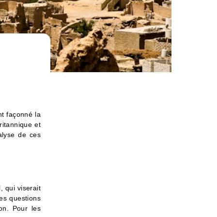
nt façonné la
ritannique et
nalyse de ces
 qui viserait
des questions
ion. Pour les