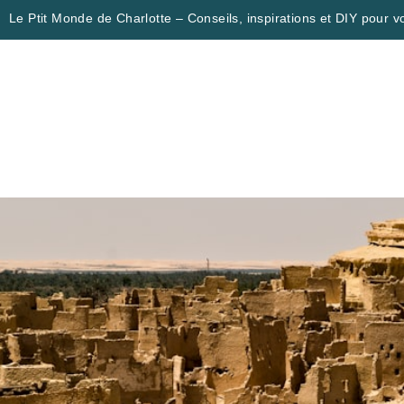
Le Ptit Monde de Charlotte – Conseils, inspirations et DIY pour vo