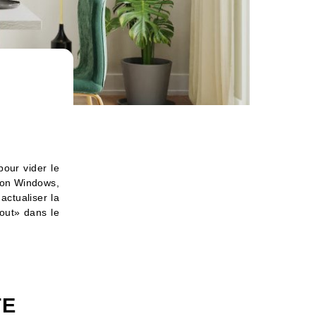
pour vider le
tion Windows,
ctualiser la
out» dans le
TE