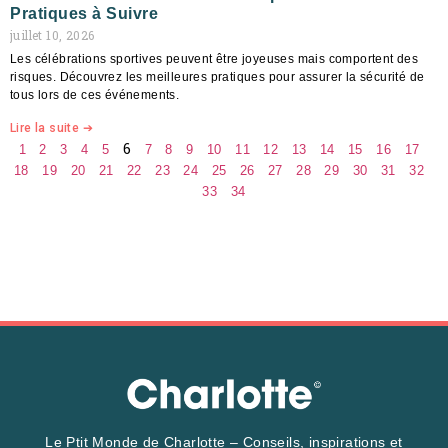
Pratiques à Suivre
juillet 10, 2026
Les célébrations sportives peuvent être joyeuses mais comportent des
risques. Découvrez les meilleures pratiques pour assurer la sécurité de
tous lors de ces événements.
Lire la suite ➔
6
1
2
3
4
5
7
8
9
10
11
12
13
14
15
16
17
18
19
20
21
22
23
24
25
26
27
28
29
30
31
32
33
34
Le Ptit Monde de Charlotte – Conseils, inspirations et